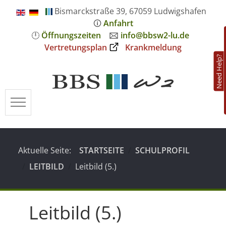
Bismarckstraße 39, 67059 Ludwigshafen
🛈
Anfahrt
🕛
Öffnungszeiten
🖂
info@bbsw2-lu.de
Vertretungsplan
Krankmeldung
Need Help?
Mobile Menu Toggle
Aktuelle Seite:
STARTSEITE
SCHULPROFIL
LEITBILD
Leitbild (5.)
Leitbild (5.)