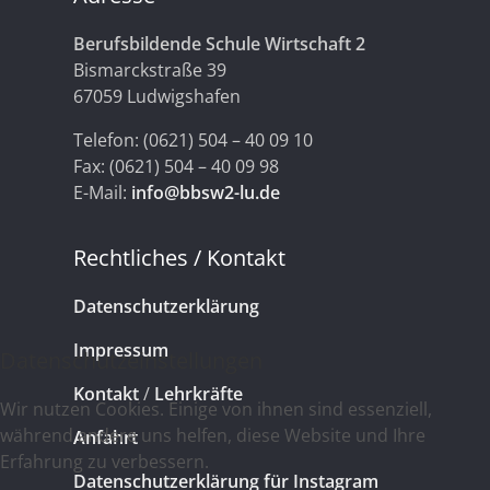
Berufsbildende Schule Wirtschaft 2
Bismarckstraße 39
67059 Ludwigshafen
Telefon: (0621) 504 – 40 09 10
Fax: (0621) 504 – 40 09 98
E-Mail:
info@bbsw2-lu.de
Rechtliches / Kontakt
Datenschutzerklärung
Impressum
Datenschutzeinstellungen
Kontakt
/
Lehrkräfte
Wir nutzen Cookies. Einige von ihnen sind essenziell,
während andere uns helfen, diese Website und Ihre
Anfahrt
Erfahrung zu verbessern.
Datenschutzerklärung für Instagram