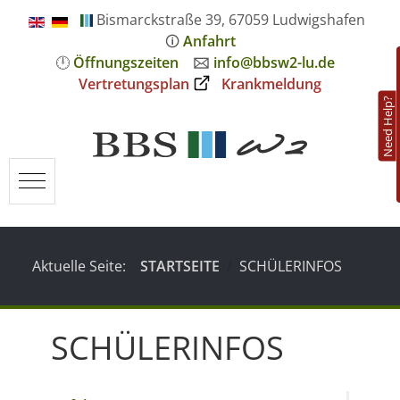
Bismarckstraße 39, 67059 Ludwigshafen
🛈
Anfahrt
🕛
Öffnungszeiten
🖂
info@bbsw2-lu.de
Vertretungsplan
Krankmeldung
Need Help?
Mobile Menu Toggle
Aktuelle Seite:
STARTSEITE
SCHÜLERINFOS
SCHÜLERINFOS