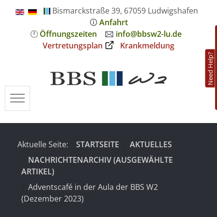
Bismarckstraße 39, 67059 Ludwigshafen
🛈
Anfahrt
🕛
Öffnungszeiten
🖂
info@bbsw2-lu.de
Vertretungsplan
Krankmeldung
Need Help?
Mobile Menu Toggle
Aktuelle Seite:
STARTSEITE
AKTUELLES
NACHRICHTENARCHIV (AUSGEWÄHLTE
ARTIKEL)
Adventscafé in der Aula der BBS W2
(Dezember 2023)