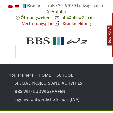
Bismarckstraße 39, 67059 Ludwigshafen
🛈
Anfahrt
🕛
Öffnungszeiten
🖂
info@bbsw2-lu.de
Vertretungsplan
Krankmeldung
Need Help?
Mobile Menu Toggle
You are here:
HOME
SCHOOL
SPECIAL PROJECTS AND ACTIVITIES
BBS WII - LUDWIGSHAFEN
Eigenverantwortliche Schule (EVA)