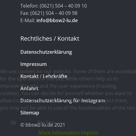
Telefon: (0621) 504 – 40 09 10
Fax: (0621) 504 – 40 09 98
E-Mail:
info@bbsw2-lu.de
Rechtliches / Kontakt
Datenschutzerklärung
Impressum
We use cookies on our website. Some of them are essential
Kontakt
/
Lehrkräfte
for the operation of the site, while others help us to
improve this site and the user experience (tracking
Anfahrt
cookies). You can decide for yourself whether you want to
Datenschutzerklärung für Instagram
allow cookies or not. Please note that if you reject them,
you may not be able to use all the functionalities of the site.
Sitemap
Ok
Decline
© bbsw2-lu.de 2021
More information
Imprint