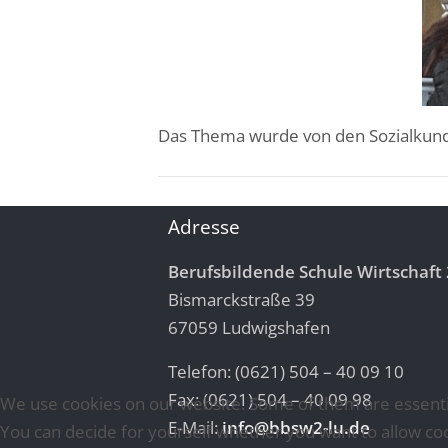
Das Thema wurde von den Sozialkunde
Adresse
Berufsbildende Schule Wirtschaft 
Bismarckstraße 39
67059 Ludwigshafen
Telefon: (0621) 504 – 40 09 10
Fax: (0621) 504 – 40 09 98
We use cookies on our website. Some of them are essential 
E-Mail:
info@bbsw2-lu.de
You can decide for yourself whether you want to allow cooki