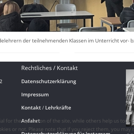
lehrern der teilnehmenden Klassen im Unterricht vor- b
Rechtliches / Kontakt
2
Datenschutzerklärung
Impressum
Kontakt
/
Lehrkräfte
for the operation of the site, while others help us to imp
Anfahrt
es or not. Please note that if you reject them, you may not 
Datenschutzerklärung für Instagram