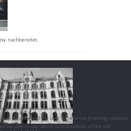
zw. nachbereitet.
rove this site and the user experience (tracking cookies).
be able to use all the functionalities of the site.