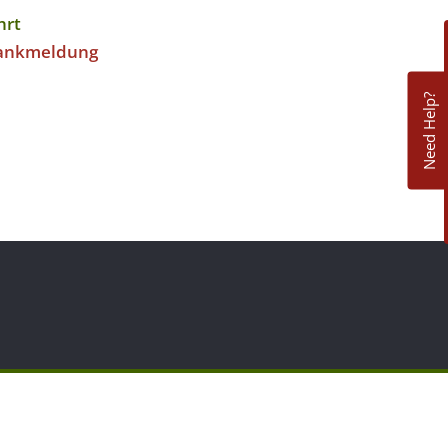
hrt
ankmeldung
Need Help?