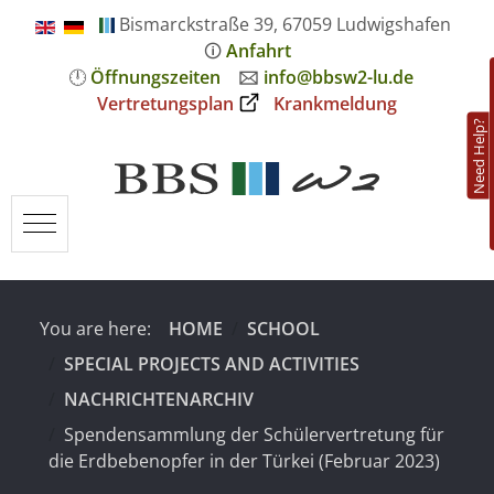
Bismarckstraße 39, 67059 Ludwigshafen
🛈
Anfahrt
🕛
Öffnungszeiten
🖂
info@bbsw2-lu.de
Vertretungsplan
Krankmeldung
Need Help?
Mobile Menu Toggle
You are here:
HOME
SCHOOL
SPECIAL PROJECTS AND ACTIVITIES
NACHRICHTENARCHIV
Spendensammlung der Schülervertretung für
die Erdbebenopfer in der Türkei (Februar 2023)