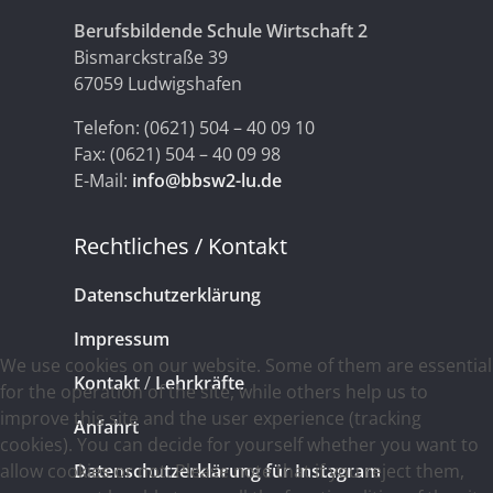
Berufsbildende Schule Wirtschaft 2
Bismarckstraße 39
67059 Ludwigshafen
Telefon: (0621) 504 – 40 09 10
Fax: (0621) 504 – 40 09 98
E-Mail:
info@bbsw2-lu.de
Rechtliches / Kontakt
Datenschutzerklärung
Impressum
We use cookies on our website. Some of them are essential
Kontakt
/
Lehrkräfte
for the operation of the site, while others help us to
improve this site and the user experience (tracking
Anfahrt
cookies). You can decide for yourself whether you want to
allow cookies or not. Please note that if you reject them,
Datenschutzerklärung für Instagram