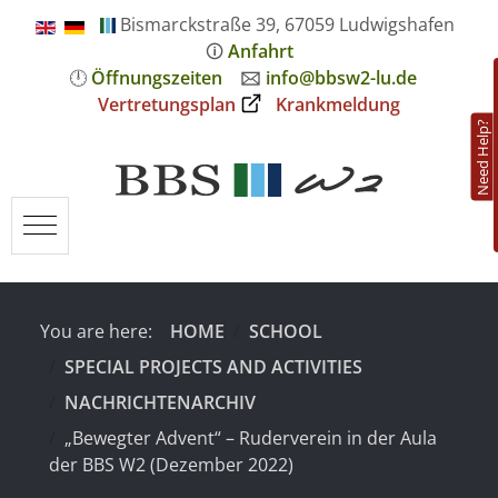
Bismarckstraße 39, 67059 Ludwigshafen
🛈
Anfahrt
🕛
Öffnungszeiten
🖂
info@bbsw2-lu.de
Vertretungsplan
Krankmeldung
Need Help?
Mobile Menu Toggle
You are here:
HOME
SCHOOL
SPECIAL PROJECTS AND ACTIVITIES
NACHRICHTENARCHIV
„Bewegter Advent“ – Ruderverein in der Aula
der BBS W2 (Dezember 2022)