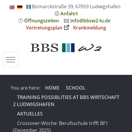
Bismarckstraße 39, 67059 Ludwigshafen
🛈
Anfahrt
🕛
Öffnungszeiten
🖂
info@bbsw2-lu.de
Vertretungsplan
Krankmeldung
Mobile Menu Toggle
You are here:
HOME
SCHOOL
TRAINING POSSIBLITIES AT BBS WIRTSCHAFT
2 LUDWIGSHAFEN
AKTUELLES
Crossover-Woche: Berufsschule trifft BF1
(Dezember 2025)