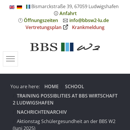
Bismarckstraße 39, 67059 Ludwigshafen
🛈
Anfahrt
🕛
Öffnungszeiten
🖂
info@bbsw2-lu.de
Vertretungsplan
Krankmeldung
Mobile Menu Toggle
You are here:
HOME
SCHOOL
TRAINING POSSIBLITIES AT BBS WIRTSCHAFT
2 LUDWIGSHAFEN
NACHRICHTENARCHIV
Aktionstag Schülergesundheit an der BBS W2
(Juni 2025)