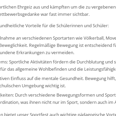
portlichen Ehrgeiz aus und kämpften um die zu vergebenen
ettbewerbsgedanke war fast immer sichtbar.
undheitliche Vorteile für die Schülerinnen und Schüler:
eilnahme an verschiedenen Sportarten wie Völkerball, Mov
 Beweglichkeit. Regelmäßige Bewegung ist entscheidend f
rbundene Erkrankungen zu vermeiden.
ems: Sportliche Aktivitäten fördern die Durchblutung und 
 für das allgemeine Wohlbefinden und die Leistungsfähigke
itiven Einfluss auf die mentale Gesundheit. Bewegung hil
chulischen Umgebung wichtig ist.
keiten: Durch verschiedene Bewegungsformen und Sportar
dination, was ihnen nicht nur im Sport, sondern auch im
 bietet unser Sportfest auch wichtige pädagogische Vorte