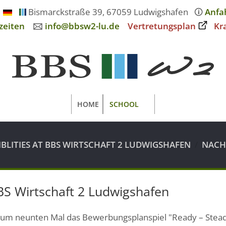
Bismarckstraße 39, 67059 Ludwigshafen
🛈
Anfa
zeiten
🖂
info@bbsw2-lu.de
Vertretungsplan
Kr
HOME
SCHOOL
IBLITIES AT BBS WIRTSCHAFT 2 LUDWIGSHAFEN
NACH
BBS Wirtschaft 2 Ludwigshafen
zum neunten Mal das Bewerbungsplanspiel "Ready – Steady