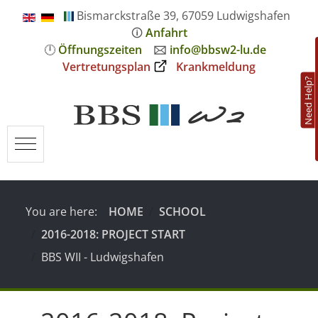
Bismarckstraße 39, 67059 Ludwigshafen
🛈
Anfahrt
🕛
Öffnungszeiten
🖂
info@bbsw2-lu.de
Vertretungsplan
Krankmeldung
Need Help?
Mobile Menu Toggle
You are here:
HOME
SCHOOL
2016-2018: PROJECT START
BBS WII - Ludwigshafen