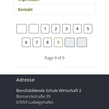
Kontakt
1
2
3
4
5
6
7
8
9
Page 9 of 9
Adresse
Berufsbildende Schule Wirtschaft 2
Bismarckstraße 39
67059 Ludwigshafen