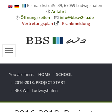
Bismarckstraße 39, 67059 Ludwigshafen
🛈
Anfahrt
🕛
Öffnungszeiten
🖂
info@bbsw2-lu.de
Vertretungsplan
Krankmeldung
Mobile Menu Toggle
You are here:
HOME
SCHOOL
2016-2018: PROJECT START
BBS WII - Ludwigshafen