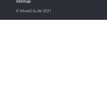
Sitemap
© bbsw2-lu.de 2021