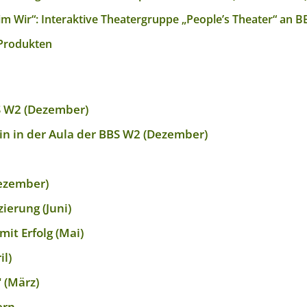
m Wir“: Interaktive Theatergruppe „People’s Theater“ an B
-Produkten
S W2 (Dezember)
in in der Aula der BBS W2 (Dezember)
ezember)
zierung (Juni)
it Erfolg (Mai)
il)
 (März)
ern