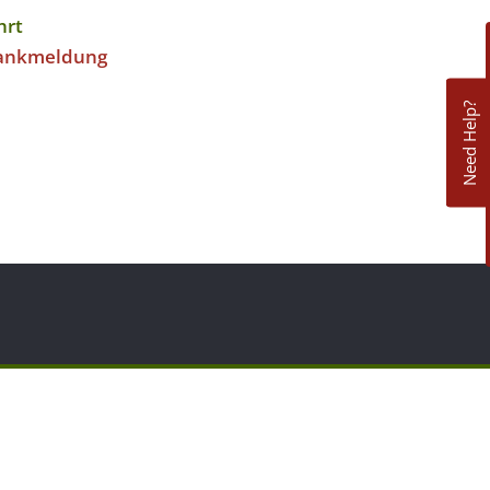
hrt
ankmeldung
Need Help?