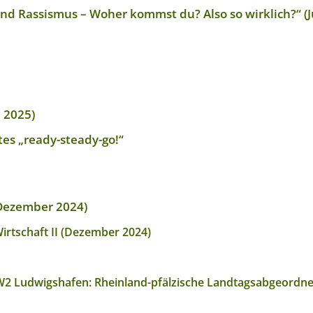
nd Rassismus – Woher kommst du? Also so wirklich?“ (J
l 2025)
tes „ready-steady-go!“
(Dezember 2024)
irtschaft II (Dezember 2024)
2 Ludwigshafen: Rheinland-pfälzische Landtagsabgeordnete