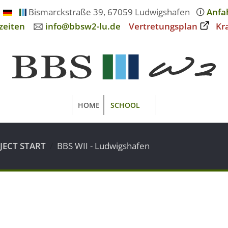
Bismarckstraße 39, 67059 Ludwigshafen
🛈
Anfa
zeiten
🖂
info@bbsw2-lu.de
Vertretungsplan
Kr
HOME
SCHOOL
JECT START
BBS WII - Ludwigshafen