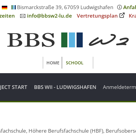
Bismarckstraße 39, 67059 Ludwigshafen
🛈
Anfa
zeiten
🖂
info@bbsw2-lu.de
Vertretungsplan
Kr
HOME
SCHOOL
JECT START
BBS WII - LUDWIGSHAFEN
Anmeldeterm
fachschule, Höhere Berufsfachschule (HBF), Berufsobers