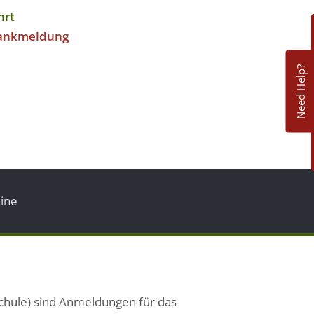
hrt
ankmeldung
Need Help?
ine
chule) sind Anmeldungen für das