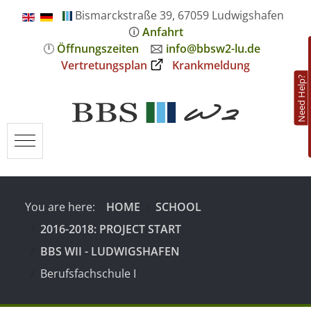
Bismarckstraße 39, 67059 Ludwigshafen
🛈
Anfahrt
🕛
Öffnungszeiten
🖂
info@bbsw2-lu.de
Vertretungsplan
Krankmeldung
Need Help?
Mobile Menu Toggle
You are here:
HOME
SCHOOL
2016-2018: PROJECT START
BBS WII - LUDWIGSHAFEN
Berufsfachschule I