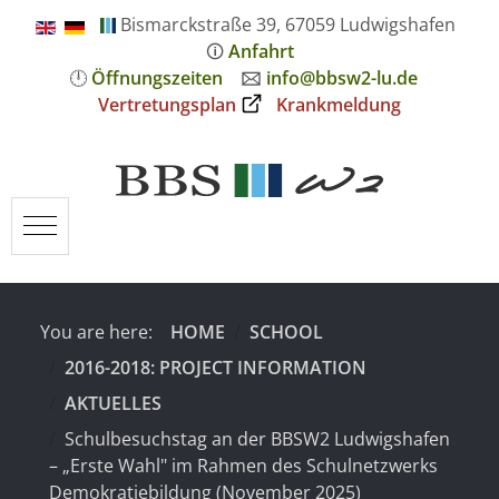
Bismarckstraße 39, 67059 Ludwigshafen
🛈
Anfahrt
🕛
Öffnungszeiten
🖂
info@bbsw2-lu.de
Vertretungsplan
Krankmeldung
Mobile Menu Toggle
You are here:
HOME
SCHOOL
2016-2018: PROJECT INFORMATION
AKTUELLES
Schulbesuchstag an der BBSW2 Ludwigshafen
– „Erste Wahl" im Rahmen des Schulnetzwerks
Demokratiebildung (November 2025)