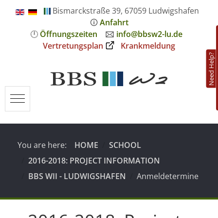
Bismarckstraße 39, 67059 Ludwigshafen
🛈
Anfahrt
🕛
Öffnungszeiten
🖂
info@bbsw2-lu.de
Vertretungsplan
Krankmeldung
Need Help?
Mobile Menu Toggle
You are here:
HOME
SCHOOL
2016-2018: PROJECT INFORMATION
BBS WII - LUDWIGSHAFEN
Anmeldetermine