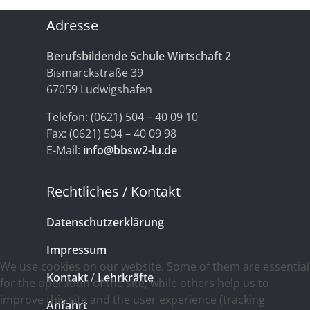
Adresse
Berufsbildende Schule Wirtschaft 2
Bismarckstraße 39
67059 Ludwigshafen
Telefon: (0621) 504 – 40 09 10
Fax: (0621) 504 – 40 09 98
E-Mail:
info@bbsw2-lu.de
Rechtliches / Kontakt
Datenschutzerklärung
Impressum
We use cookies on our website. Some of them are essential
Kontakt
/
Lehrkräfte
for the operation of the site, while others help us to
improve this site and the user experience (tracking
Anfahrt