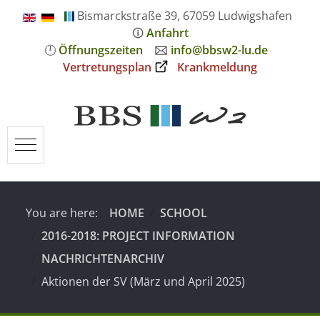
Bismarckstraße 39, 67059 Ludwigshafen
🛈
Anfahrt
🕛
Öffnungszeiten
🖂
info@bbsw2-lu.de
Vertretungsplan
Krankmeldung
Mobile Menu Toggle
You are here:
HOME
SCHOOL
2016-2018: PROJECT INFORMATION
NACHRICHTENARCHIV
Aktionen der SV (März und April 2025)