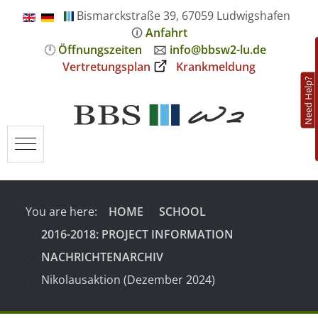
Bismarckstraße 39, 67059 Ludwigshafen
🛈
Anfahrt
🕛
Öffnungszeiten
🖂
info@bbsw2-lu.de
Vertretungsplan
Krankmeldung
Need Help?
Mobile Menu Toggle
You are here:
HOME
SCHOOL
2016-2018: PROJECT INFORMATION
NACHRICHTENARCHIV
Nikolausaktion (Dezember 2024)