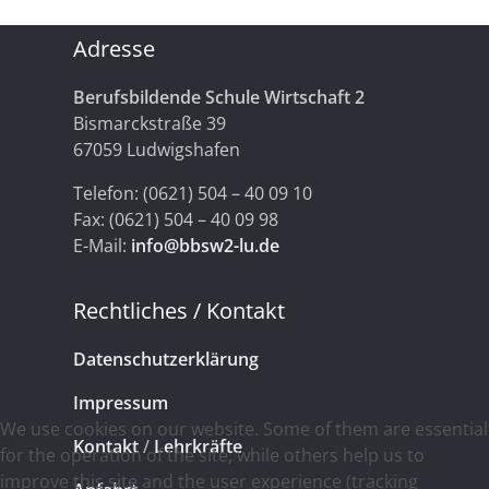
Adresse
Berufsbildende Schule Wirtschaft 2
Bismarckstraße 39
67059 Ludwigshafen
Telefon: (0621) 504 – 40 09 10
Fax: (0621) 504 – 40 09 98
E-Mail:
info@bbsw2-lu.de
Rechtliches / Kontakt
Datenschutzerklärung
Impressum
We use cookies on our website. Some of them are essential
Kontakt
/
Lehrkräfte
for the operation of the site, while others help us to
improve this site and the user experience (tracking