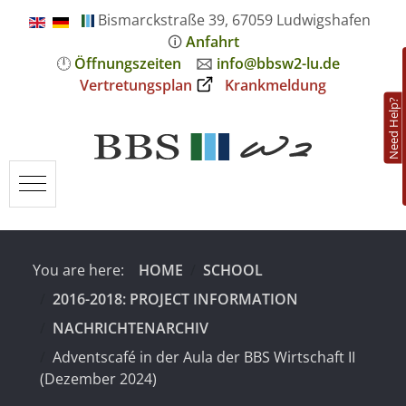
Bismarckstraße 39, 67059 Ludwigshafen
🛈
Anfahrt
🕛
Öffnungszeiten
🖂
info@bbsw2-lu.de
Vertretungsplan
Krankmeldung
Need Help?
Mobile Menu Toggle
You are here:
HOME
SCHOOL
2016-2018: PROJECT INFORMATION
NACHRICHTENARCHIV
Adventscafé in der Aula der BBS Wirtschaft II
(Dezember 2024)