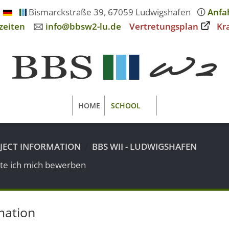
Bismarckstraße 39, 67059 Ludwigshafen
🛈
Anfa
zeiten
🖂
info@bbsw2-lu.de
Vertretungsplan
Kr
HOME
SCHOOL
OJECT INFORMATION
BBS WII - LUDWIGSHAFEN
lte ich mich bewerben
mation