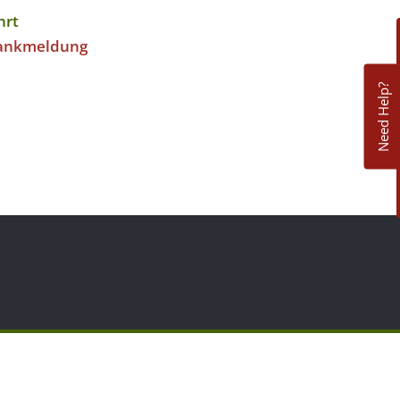
hrt
ankmeldung
Need Help?