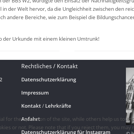
 an der BBS W2, würdigte den Einsatz der Nachhaltigkeitsg
el in der Welt hervor, da die Ungleichheit zwischen den 
auch andere Bereiche, wie zum Beispiel die Bildungschance
b der Urkunde mit einem kleinen Umtrunk!
Rechtliches / Kontakt
2
Datenschutzerklärung
Impressum
Kontakt
/
Lehrkräfte
for the operation of the site, while others help us to imp
Anfahrt
es or not. Please note that if you reject them, you may not 
Datenschutzerklärung für Instagram
© b