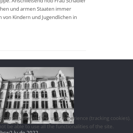
ruppe. Anschließend hob Frau Schädler
reichen und armen Staaten immer
n von Kindern und Jugendlichen in
rove this site and the user experience (tracking cookies).
be able to use all the functionalities of the site.
bsw2-lu.de 2022