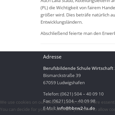
Auch Laila Staub, Abteilungsleiterin
(PL) die Wichtigkeit von fairem Hand
größer wird. Dies beträfe natürlich 
Entwicklungsländern.
Abschließend feierte man den Erwer
Adresse
Berufsbildende Schule Wirtschaft 
Bismarckstraße 39
67059 Ludwigshafen
Telefon: (0621) 504 – 40 09 10
Fax: (0621) 504 – 40 09 98
We use cookies on our website. Some of them are essential 
E-Mail:
info@bbsw2-lu.de
You can decide for yourself whether you want to allow cooki