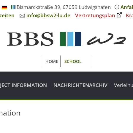
Bismarckstraße 39, 67059 Ludwigshafen
🛈
Anfa
zeiten
🖂
info@bbsw2-lu.de
Vertretungsplan
Kr
HOME
SCHOOL
OJECT INFORMATION
NACHRICHTENARCHIV
Verleihu
mation