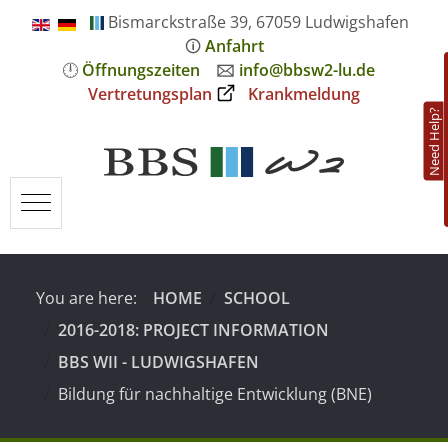
Bismarckstraße 39, 67059 Ludwigshafen
🛈
Anfahrt
🕛
Öffnungszeiten
🖂
info@bbsw2-lu.de
Vertretungsplan
Krankmeldung
Need Help?
Mobile Menu Toggle
You are here:
HOME
SCHOOL
2016-2018: PROJECT INFORMATION
BBS WII - LUDWIGSHAFEN
Bildung für nachhaltige Entwicklung (BNE)