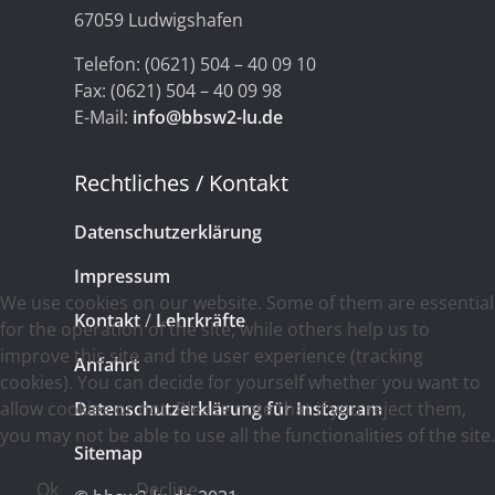
67059 Ludwigshafen
Telefon: (0621) 504 – 40 09 10
Fax: (0621) 504 – 40 09 98
E-Mail:
info@bbsw2-lu.de
Rechtliches / Kontakt
Datenschutzerklärung
Impressum
We use cookies on our website. Some of them are essential
Kontakt
/
Lehrkräfte
for the operation of the site, while others help us to
improve this site and the user experience (tracking
Anfahrt
cookies). You can decide for yourself whether you want to
allow cookies or not. Please note that if you reject them,
Datenschutzerklärung für Instagram
you may not be able to use all the functionalities of the site.
Sitemap
Ok
Decline