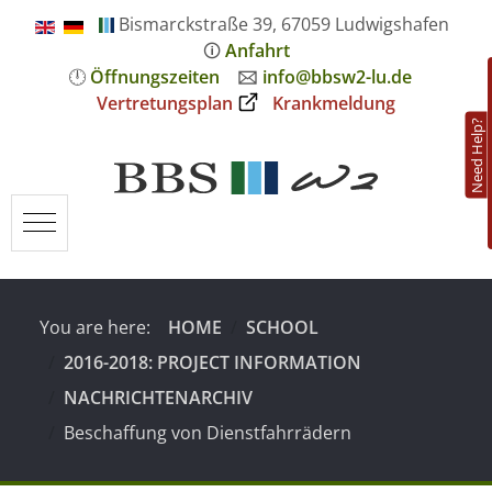
Bismarckstraße 39, 67059 Ludwigshafen
🛈
Anfahrt
🕛
Öffnungszeiten
🖂
info@bbsw2-lu.de
Vertretungsplan
Krankmeldung
Need Help?
Mobile Menu Toggle
You are here:
HOME
SCHOOL
2016-2018: PROJECT INFORMATION
NACHRICHTENARCHIV
Beschaffung von Dienstfahrrädern