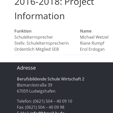
2016-2018: Project
Information
Funktion
Name
Schulelternsprecher
Michael Wetzel
Stellv. Schulelternsprecherin
Riane Rumpf
Ordentlich Mitglied SEB
Erol Erdogan
Adresse
Berufsbildende Schule Wirtschaft 2
Bismarckstraße 39
67059 Ludwigshafen
Telefon: (0621) 504 – 40 09 10
Fax: (0621) 504 – 40 09 98