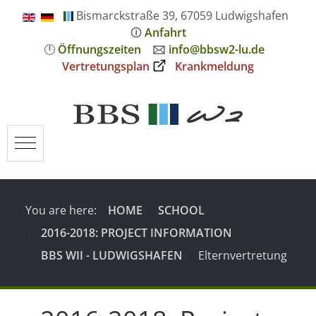
Bismarckstraße 39, 67059 Ludwigshafen
🛈
Anfahrt
🕛
Öffnungszeiten
🖂
info@bbsw2-lu.de
Vertretungsplan
Krankmeldung
Mobile Menu Toggle
You are here:
HOME
SCHOOL
2016-2018: PROJECT INFORMATION
BBS WII - LUDWIGSHAFEN
Elternvertretung