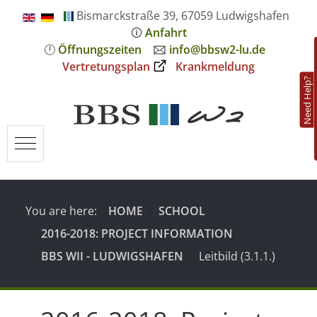
Bismarckstraße 39, 67059 Ludwigshafen
🛈
Anfahrt
🕛
Öffnungszeiten
🖂
info@bbsw2-lu.de
Vertretungsplan
Krankmeldung
Need Help?
Mobile Menu Toggle
You are here:
HOME
SCHOOL
2016-2018: PROJECT INFORMATION
BBS WII - LUDWIGSHAFEN
Leitbild (3.1.1.)