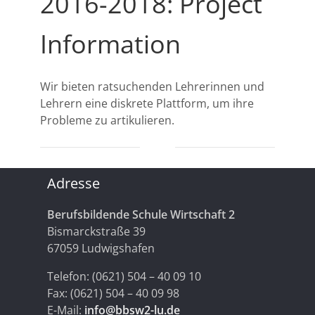
2016-2018: Project
Information
Wir bieten ratsuchenden Lehrerinnen und
Lehrern eine diskrete Plattform, um ihre
Probleme zu artikulieren.
Adresse
Berufsbildende Schule Wirtschaft 2
Bismarckstraße 39
67059 Ludwigshafen
Telefon: (0621) 504 – 40 09 10
Fax: (0621) 504 – 40 09 98
E-Mail:
info@bbsw2-lu.de