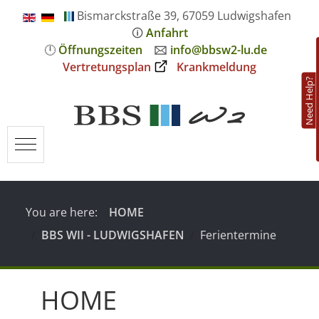
Bismarckstraße 39, 67059 Ludwigshafen
🛈
Anfahrt
🕛
Öffnungszeiten
🖂
info@bbsw2-lu.de
Vertretungsplan
Krankmeldung
Need Help?
Mobile Menu Toggle
You are here:
HOME
BBS WII - LUDWIGSHAFEN
Ferientermine
HOME