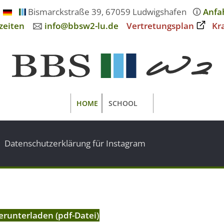
Bismarckstraße 39, 67059 Ludwigshafen
🛈
Anfa
zeiten
🖂
info@bbsw2-lu.de
Vertretungsplan
Kr
HOME
SCHOOL
Datenschutzerklärung für Instagram
runterladen (pdf-Datei)