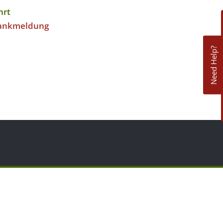
hrt
ankmeldung
Need Help?