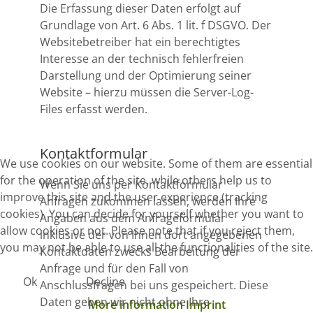
Die Erfassung dieser Daten erfolgt auf
Grundlage von Art. 6 Abs. 1 lit. f DSGVO. Der
Websitebetreiber hat ein berechtigtes
Interesse an der technisch fehlerfreien
Darstellung und der Optimierung seiner
Website – hierzu müssen die Server-Log-
Files erfasst werden.
Kontaktformular
We use cookies on our website. Some of them are essential
for the operation of the site, while others help us to
Wenn Sie uns per Kontaktformular
improve this site and the user experience (tracking
Anfragen zukommen lassen, werden Ihre
cookies). You can decide for yourself whether you want to
Angaben aus dem Anfrageformular
allow cookies or not. Please note that if you reject them,
inklusive der von Ihnen dort angegebenen
you may not be able to use all the functionalities of the site.
Kontaktdaten zwecks Bearbeitung der
Anfrage und für den Fall von
Ok
Decline
Anschlussfragen bei uns gespeichert. Diese
Daten geben wir nicht ohne Ihre
More information
Imprint