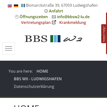
Bismarckstraße 39, 67059 Ludwigshafen
🛈
Anfahrt
🕛
Öffnungszeiten
🖂
info@bbsw2-lu.de
Vertretungsplan
Krankmeldung
Need Help?
Mobile Menu Toggle
You are here:
HOME
BBS WII - LUDWIGSHAFEN
Datenschutzerklärung