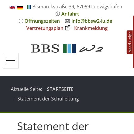
Bismarckstraße 39, 67059 Ludwigshafen
🛈
Anfahrt
🕛
Öffnungszeiten
🖂
info@bbsw2-lu.de
Vertretungsplan
Krankmeldung
Need Help?
Mobile Menu Toggle
Aktuelle Seite:
STARTSEITE
Statement der Schulleitung
Statement der