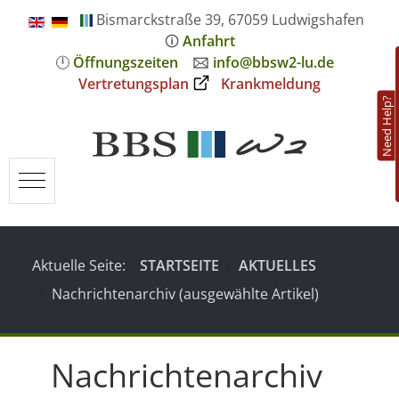
Bismarckstraße 39, 67059 Ludwigshafen
🛈
Anfahrt
🕛
Öffnungszeiten
🖂
info@bbsw2-lu.de
Vertretungsplan
Krankmeldung
Need Help?
Mobile Menu Toggle
Aktuelle Seite:
STARTSEITE
AKTUELLES
Nachrichtenarchiv (ausgewählte Artikel)
Nachrichtenarchiv