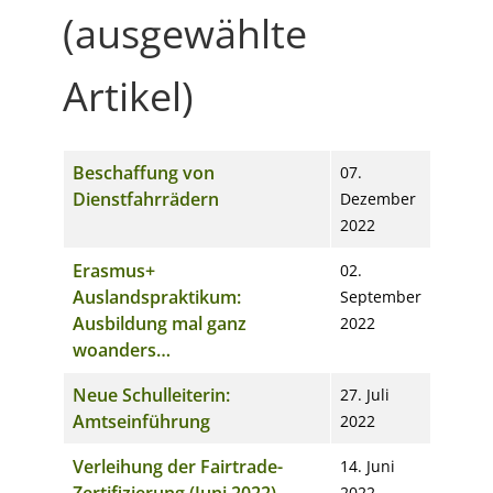
(ausgewählte
Artikel)
Titel
Veröffentlichungsdatum
Beschaffung von
07.
Dienstfahrrädern
Dezember
2022
Erasmus+
02.
Auslandspraktikum:
September
Ausbildung mal ganz
2022
woanders…
Neue Schulleiterin:
27. Juli
Amtseinführung
2022
Verleihung der Fairtrade-
14. Juni
Zertifizierung (Juni 2022)
2022