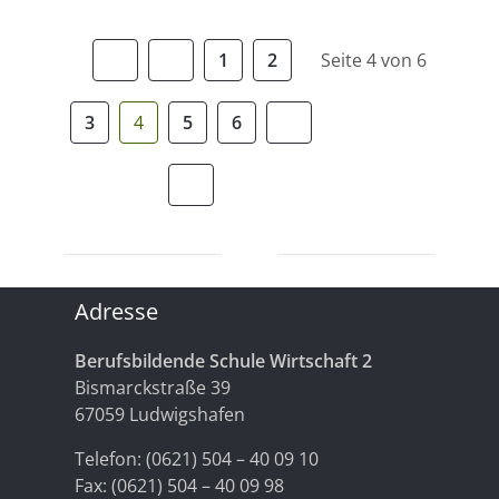
Beiträge
1
2
Seite 4 von 6
3
4
5
6
Adresse
Berufsbildende Schule Wirtschaft 2
Bismarckstraße 39
67059 Ludwigshafen
Telefon: (0621) 504 – 40 09 10
Fax: (0621) 504 – 40 09 98