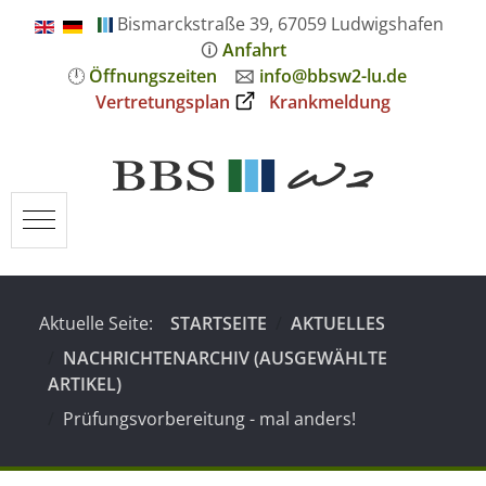
Bismarckstraße 39, 67059 Ludwigshafen
🛈
Anfahrt
🕛
Öffnungszeiten
🖂
info@bbsw2-lu.de
Vertretungsplan
Krankmeldung
Mobile Menu Toggle
Aktuelle Seite:
STARTSEITE
AKTUELLES
NACHRICHTENARCHIV (AUSGEWÄHLTE
ARTIKEL)
Prüfungsvorbereitung - mal anders!