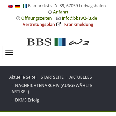
Bismarckstraße 39, 67059 Ludwigshafen
🛈
Anfahrt
🕛
Öffnungszeiten
🖂
info@bbsw2-lu.de
Vertretungsplan
Krankmeldung
Mobile Menu Toggle
Aktuelle Seite:
STARTSEITE
AKTUELLES
NACHRICHTENARCHIV (AUSGEWÄHLTE
ARTIKEL)
DKMS Erfolg