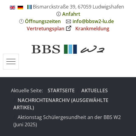
Bismarckstraße 39, 67059 Ludwigshafen
🛈
Anfahrt
🕛
Öffnungszeiten
🖂
info@bbsw2-lu.de
Vertretungsplan
Krankmeldung
Mobile Menu Toggle
Aktuelle Seite:
STARTSEITE
AKTUELLES
NACHRICHTENARCHIV (AUSGEWÄHLTE
ARTIKEL)
Aktionstag Schülergesundheit an der BBS W2
(Juni 2025)