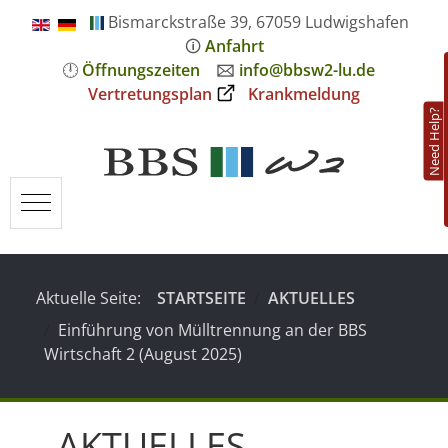
Bismarckstraße 39, 67059 Ludwigshafen
🛈
Anfahrt
🕛
Öffnungszeiten
🖂
info@bbsw2-lu.de
Vertretungsplan
Krankmeldung
Need Help?
Mobile Menu Toggle
Aktuelle Seite:
STARTSEITE
AKTUELLES
Einführung von Mülltrennung an der BBS
Wirtschaft 2 (August 2025)
AKTUELLES